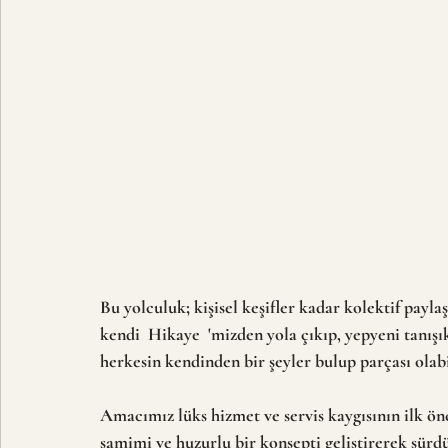
Bu yolculuk; kişisel keşifler kadar kolektif payla
kendi  Hikaye  'mizden yola çıkıp, yepyeni tanışı
herkesin kendinden bir şeyler bulup parçası olab
Amacımız lüks hizmet ve servis kaygısının ilk önc
samimi ve huzurlu bir konsepti geliştirerek sürd