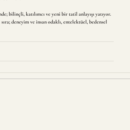
 bilinçli, katılımcı ve yeni bir tatil anlayışı yatıyor. 
 sıra; deneyim ve insan odaklı, entelektüel, bedensel 
CONTACT
+90 (549) 547 17 27