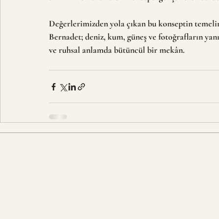
Değerlerimizden yola çıkan bu konseptin temelinde;
Bernadet; deniz, kum, güneş ve fotoğrafların yanı
ve ruhsal anlamda bütüncül bir mekân.
Özünde kesfetmek, yaratmak, gelismek ve