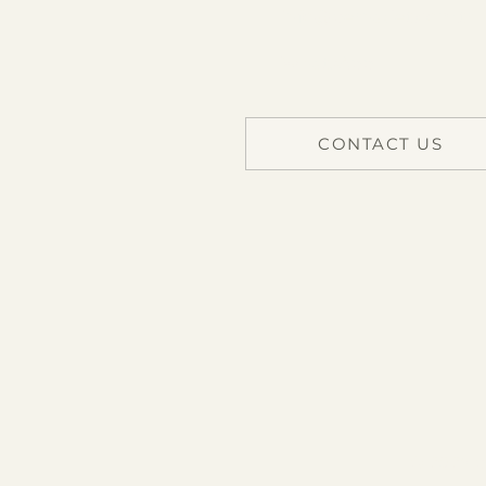
info@bernadet.com.tr
WhatsApp
CONTACT US
© 2025 by