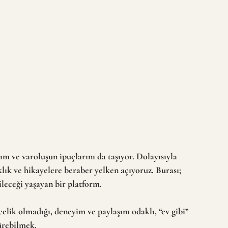
şım ve varoluşun ipuçlarını da taşıyor. Dolayısıyla 
klık ve hikayelere beraber yelken açıyoruz. Burası; 
ileceği yaşayan bir platform.
elik olmadığı, deneyim ve paylaşım odaklı, “ev gibi” 
ürebilmek.