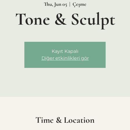
Thu, Jun 05
  |  
Çeşme
Tone & Sculpt
Kayıt Kapalı
Diğer etkinlikleri gör
Time & Location