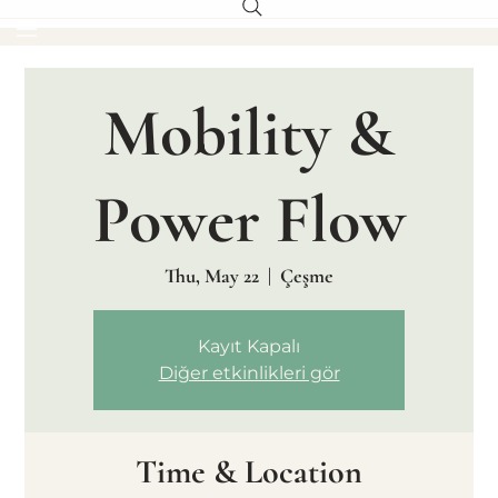
Mobility &
Power Flow
Thu, May 22
  |  
Çeşme
Kayıt Kapalı
Diğer etkinlikleri gör
Time & Location