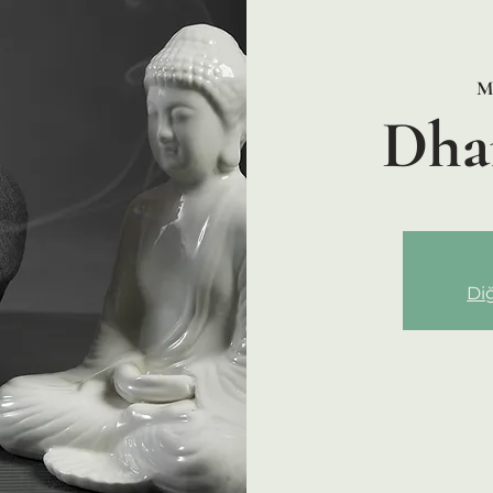
Mo
Dha
Diğ