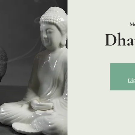
Mo
Dha
Diğ